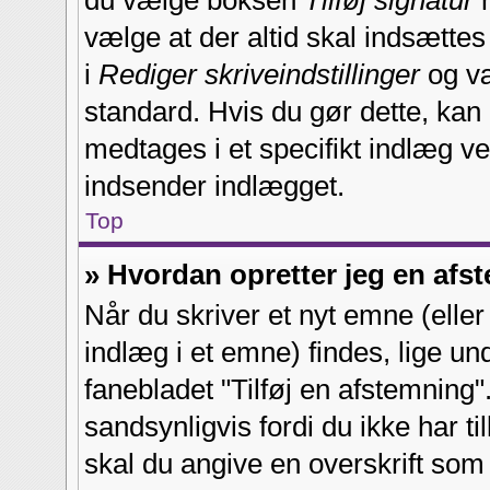
du vælge boksen
Tilføj signatur
n
vælge at der altid skal indsættes 
i
Rediger skriveindstillinger
og væ
standard. Hvis du gør dette, kan 
medtages i et specifikt indlæg v
indsender indlægget.
Top
» Hvordan opretter jeg en afs
Når du skriver et nyt emne (eller h
indlæg i et emne) findes, lige un
fanebladet "Tilføj en afstemning"
sandsynligvis fordi du ikke har ti
skal du angive en overskrift som