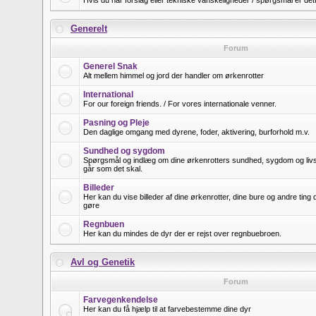
Hvis du har forslag eller tekniske vanskeligheder / spørgsmål er det
Generelt
Forum
Generel Snak
Alt mellem himmel og jord der handler om ørkenrotter
International
For our foreign friends. / For vores internationale venner.
Pasning og Pleje
Den daglige omgang med dyrene, foder, aktivering, burforhold m.v.
Sundhed og sygdom
Spørgsmål og indlæg om dine ørkenrotters sundhed, sygdom og livsfo
går som det skal.
Billeder
Her kan du vise billeder af dine ørkenrotter, dine bure og andre ting
gøre
Regnbuen
Her kan du mindes de dyr der er rejst over regnbuebroen.
Avl og Genetik
Forum
Farvegenkendelse
Her kan du få hjælp til at farvebestemme dine dyr