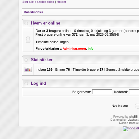
Slet alle boardcookies
|
Holdet
Boardindeks
Hvem er online
Der er
3
brugere online :: 0 tilmeldte, 0 skjulte og 3 gæster (baseret 
Flest brugere online var
372
, søn 3. maj 2026 05:35(54)
Tilmeldte online: Ingen
Farveforklaring ::
Administratorer
,
Info
Statistikker
Indlæg
169
| Emner
76
| Tilmeldte brugere
17
| Senest tilmeldte brug
Log ind
Brugernavn:
Kodeord:
Nye indlæg
Powered by
phpBB
Designed by
Vjachesl
Danish transla