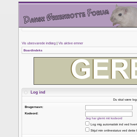
Vis ubesvarede indlæg
|
Vis aktive emner
Boardindeks
Log ind
Du skal være log
Brugernavn:
Kodeord:
Jeg har glemt mit kodeord
Log mig automatisk ind ved hver
Skjul min onlinestatus ved dette