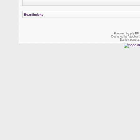
Boardindeks
Powered by
phpBB
Designed by
Vjachesl
Danish transla