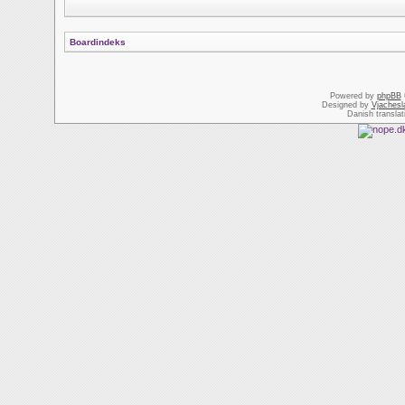
Boardindeks
Powered by
phpBB
Designed by
Vjachesl
Danish transla