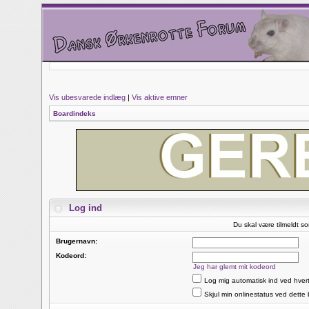
Vis ubesvarede indlæg
|
Vis aktive emner
Boardindeks
Log ind
Du skal være tilmeldt so
Brugernavn:
Kodeord:
Jeg har glemt mit kodeord
Log mig automatisk ind ved hver
Skjul min onlinestatus ved dette