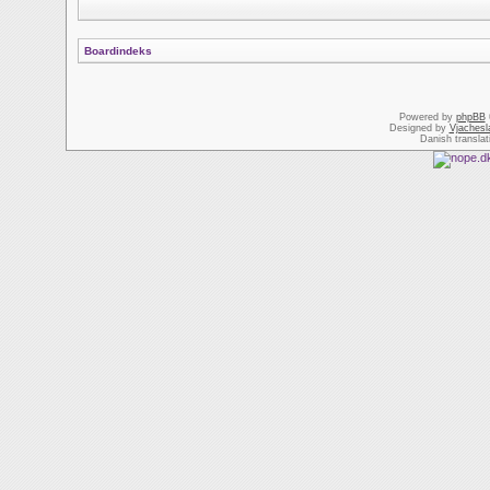
Boardindeks
Powered by
phpBB
Designed by
Vjachesl
Danish transla