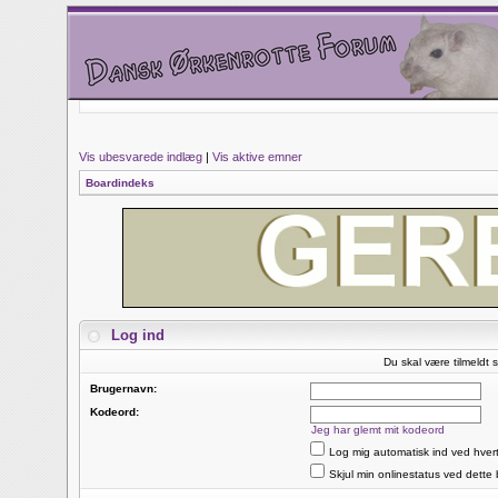
Vis ubesvarede indlæg
|
Vis aktive emner
Boardindeks
Log ind
Du skal være tilmeldt s
Brugernavn:
Kodeord:
Jeg har glemt mit kodeord
Log mig automatisk ind ved hver
Skjul min onlinestatus ved dette