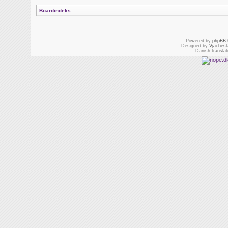
Boardindeks
Powered by
phpBB
Designed by
Vjachesl
Danish transla