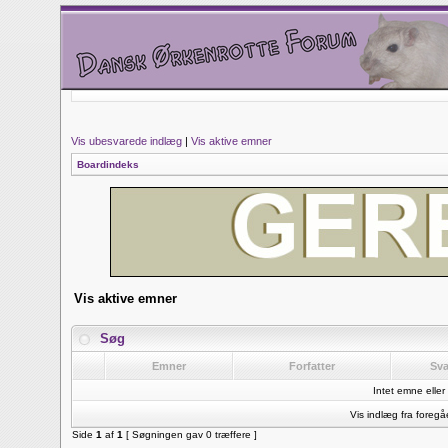
Vis ubesvarede indlæg
|
Vis aktive emner
Boardindeks
Vis aktive emner
Søg
Emner
Forfatter
Sv
Intet emne eller 
Vis indlæg fra foreg
Side
1
af
1
[ Søgningen gav 0 træffere ]