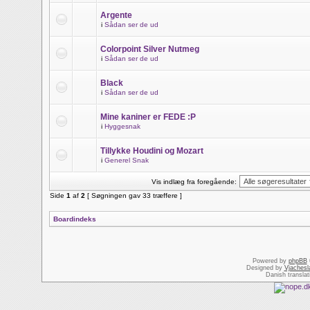
Argente
i
Sådan ser de ud
Colorpoint Silver Nutmeg
i
Sådan ser de ud
Black
i
Sådan ser de ud
Mine kaniner er FEDE :P
i
Hyggesnak
Tillykke Houdini og Mozart
i
Generel Snak
Vis indlæg fra foregående:
Side
1
af
2
[ Søgningen gav 33 træffere ]
Boardindeks
Powered by
phpBB
Designed by
Vjachesl
Danish transla