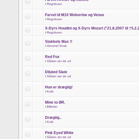
i
Regnbuen
Farvel til M10 Wolverine og Venus
i
Regnbuen
X-Dyrs Houdini og X-Dyrs Mozart (*21.8.2007 til †5.2.
i
Regnbuen
Stakkels Max !!
i
Generel Snak
Red Fox
i
Sådan ser de ud
Diluted Slate
i
Sådan ser de ud
Hun er drægtig!
i
Kuld
Mine to ØR.
i
Billeder
Drægtig..
i
Kuld
Pink Eyed White
i
Sådan ser de ud