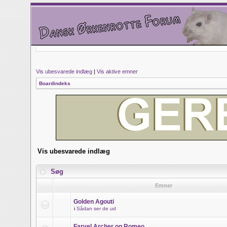
Vis ubesvarede indlæg
|
Vis aktive emner
Boardindeks
Vis ubesvarede indlæg
Søg
Emner
Golden Agouti
i
Sådan ser de ud
Farvel Archer og Romeo