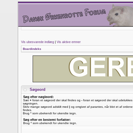
Vis ubesvarede indlæg
|
Vis aktive emner
Boardindeks
Søgeord
Søg efter nøgleord:
Sæt
+
foran et søgeord der skal findes og
-
foran et søgeord der skal udelukkes 
søgningen.
Skriv mange søgeord adskilt med
|
og omgivet af parantes, når blot et af ordene
findes.
Brug * som ubekendt for ukendte tegn.
Søg efter en bestemt forfatter:
Brug * som ubekendt for ukendte tegn.