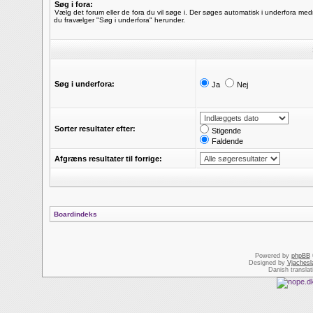
Søg i fora:
Vælg det forum eller de fora du vil søge i. Der søges automatisk i underfora me
du fravælger "Søg i underfora" herunder.
Søg i underfora:
Ja
Nej
Sorter resultater efter:
Stigende
Faldende
Afgræns resultater til forrige:
Boardindeks
Powered by
phpBB
Designed by
Vjachesl
Danish transla