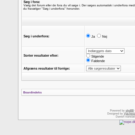
Søg i fora:
Vælg det forum eller de fora du vil søge i. Der søges automatisk i underfora me
du fravælger "Søg i underfora" herunder.
Søg i underfora:
Ja
Nej
Sorter resultater efter:
Stigende
Faldende
Afgræns resultater til forrige:
Boardindeks
Powered by
phpBB
Designed by
Vjachesl
Danish transla