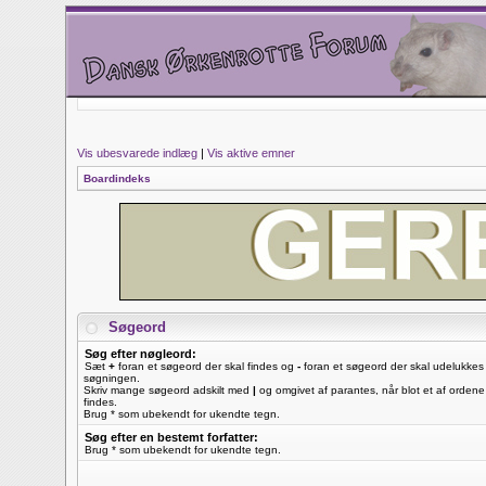
Vis ubesvarede indlæg
|
Vis aktive emner
Boardindeks
Søgeord
Søg efter nøgleord:
Sæt
+
foran et søgeord der skal findes og
-
foran et søgeord der skal udelukkes 
søgningen.
Skriv mange søgeord adskilt med
|
og omgivet af parantes, når blot et af ordene
findes.
Brug * som ubekendt for ukendte tegn.
Søg efter en bestemt forfatter:
Brug * som ubekendt for ukendte tegn.