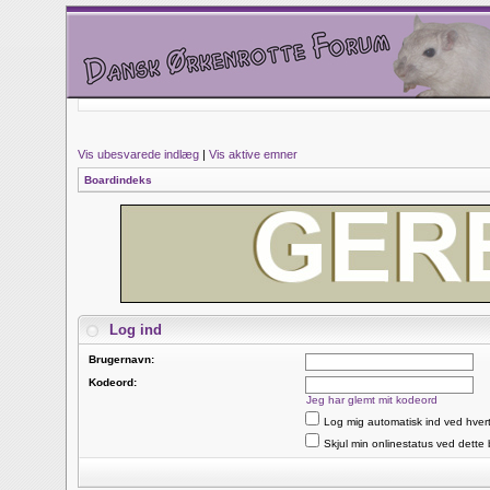
Vis ubesvarede indlæg
|
Vis aktive emner
Boardindeks
Log ind
Brugernavn:
Kodeord:
Jeg har glemt mit kodeord
Log mig automatisk ind ved hver
Skjul min onlinestatus ved dette