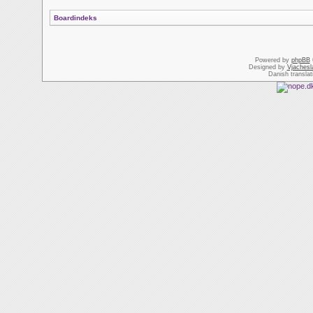
Boardindeks
Powered by
phpBB
Designed by
Vjachesl
Danish transla