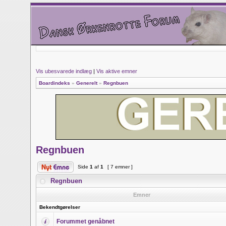
Vis ubesvarede indlæg
|
Vis aktive emner
Boardindeks
»
Generelt
»
Regnbuen
Regnbuen
Side
1
af
1
[ 7 emner ]
Regnbuen
Emner
Bekendtgørelser
Forummet genåbnet