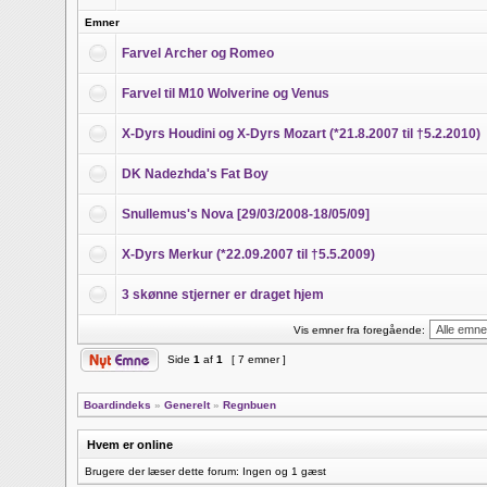
Emner
Farvel Archer og Romeo
Farvel til M10 Wolverine og Venus
X-Dyrs Houdini og X-Dyrs Mozart (*21.8.2007 til †5.2.2010)
DK Nadezhda's Fat Boy
Snullemus's Nova [29/03/2008-18/05/09]
X-Dyrs Merkur (*22.09.2007 til †5.5.2009)
3 skønne stjerner er draget hjem
Vis emner fra foregående:
Side
1
af
1
[ 7 emner ]
Boardindeks
»
Generelt
»
Regnbuen
Hvem er online
Brugere der læser dette forum: Ingen og 1 gæst