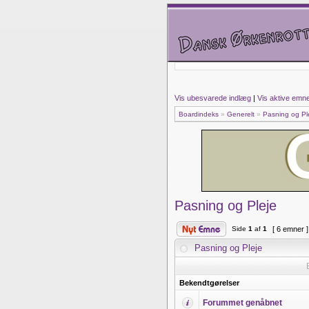
Vis ubesvarede indlæg
|
Vis aktive emn
Boardindeks
»
Generelt
»
Pasning og Pl
Pasning og Pleje
Side
1
af
1
[ 6 emner 
Pasning og Pleje
Bekendtgørelser
Forummet genåbnet