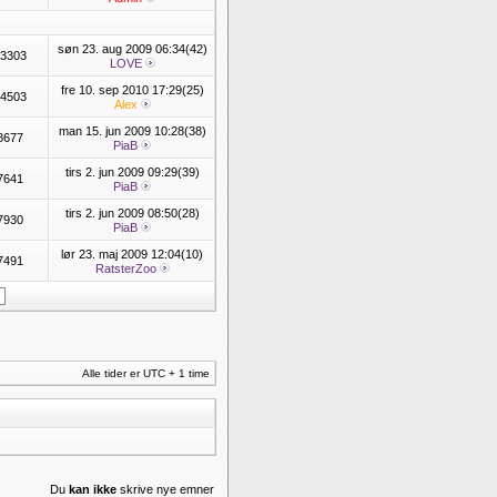
søn 23. aug 2009 06:34(42)
3303
LOVE
fre 10. sep 2010 17:29(25)
4503
Alex
man 15. jun 2009 10:28(38)
8677
PiaB
tirs 2. jun 2009 09:29(39)
7641
PiaB
tirs 2. jun 2009 08:50(28)
7930
PiaB
lør 23. maj 2009 12:04(10)
7491
RatsterZoo
Alle tider er UTC + 1 time
Du
kan ikke
skrive nye emner