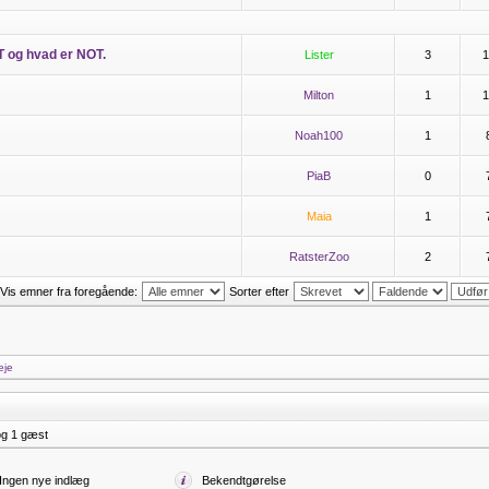
T og hvad er NOT.
Lister
3
1
Milton
1
1
Noah100
1
PiaB
0
Maia
1
RatsterZoo
2
Vis emner fra foregående:
Sorter efter
]
eje
og 1 gæst
Ingen nye indlæg
Bekendtgørelse