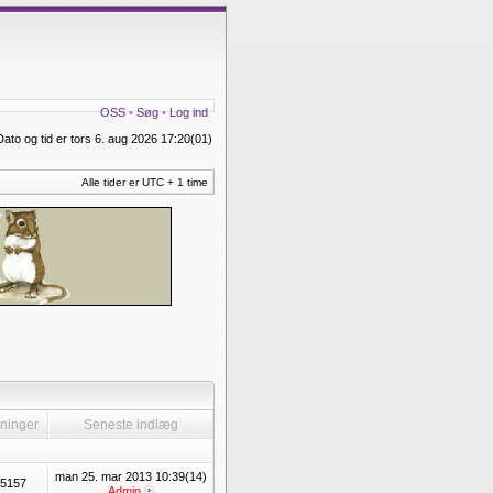
OSS
•
Søg
•
Log ind
Dato og tid er tors 6. aug 2026 17:20(01)
Alle tider er UTC + 1 time
ninger
Seneste indlæg
man 25. mar 2013 10:39(14)
5157
Admin