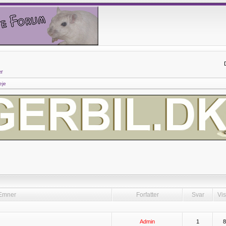
er
eje
]
Emner
Forfatter
Svar
Vis
Admin
1
8